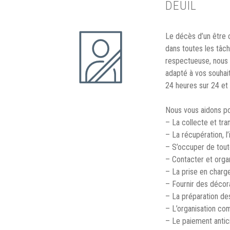
DEUIL
Le décès d’un être 
dans toutes les tâc
respectueuse, nous 
adapté à vos souhai
24 heures sur 24 et
Nous vous aidons po
– La collecte et tra
– La récupération, l’
– S’occuper de toute
– Contacter et organ
– La prise en charg
– Fournir des décora
– La préparation des
– L’organisation co
– Le paiement antici