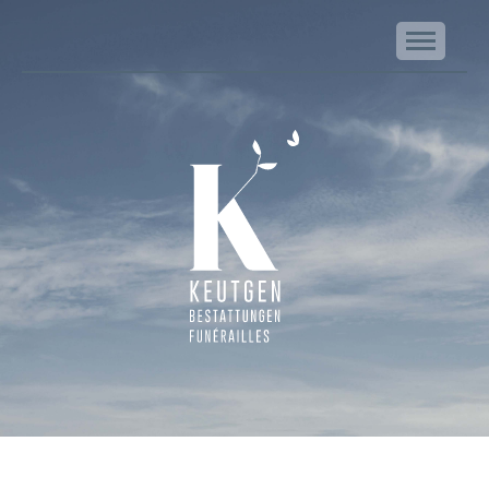
NA
Keutgen | Bestattungen - Funérailles