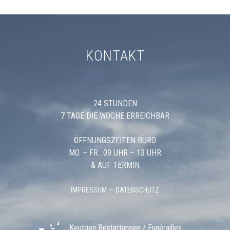
KONTAKT
24 STUNDEN
7 TAGE DIE WOCHE ERREICHBAR
ÖFFNUNGSZEITEN BÜRO
MO. – FR.: 09 UHR – 13 UHR
& AUF TERMIN
–
IMPRESSUM
DATENSCHUTZ
Keutgen Bestattungen / Funérailles