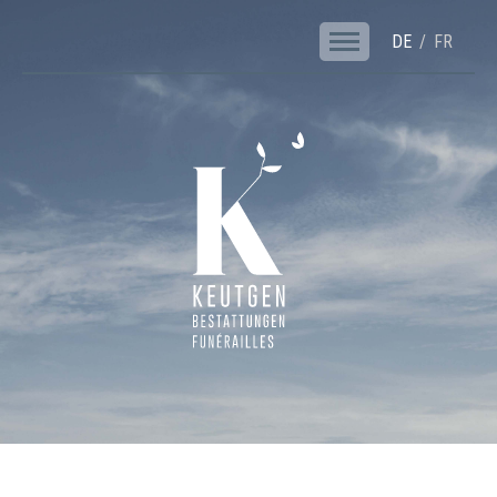
DE
FR
NAVIGAT
Keutgen | Bestattungen - Funérailles