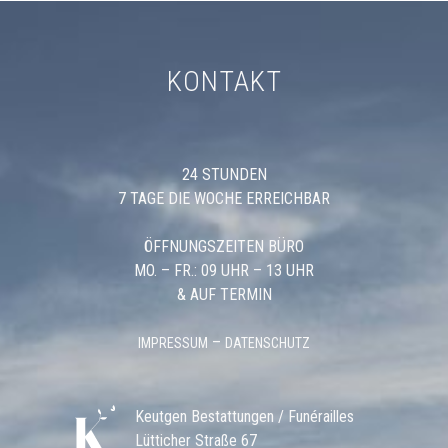
KONTAKT
24 STUNDEN
7 TAGE DIE WOCHE ERREICHBAR
ÖFFNUNGSZEITEN BÜRO
MO. – FR.: 09 UHR – 13 UHR
& AUF TERMIN
–
IMPRESSUM
DATENSCHUTZ
Keutgen Bestattungen / Funérailles
Lütticher Straße 67