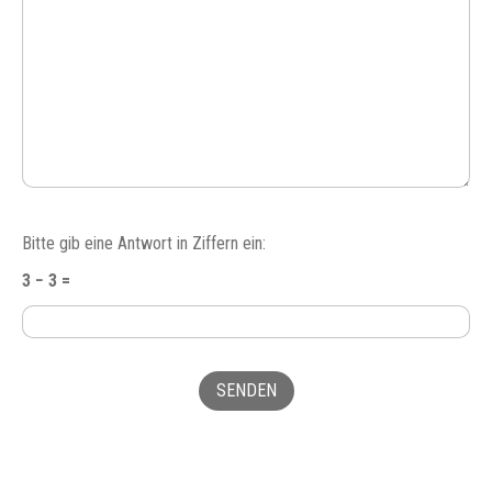
Bitte
Bitte gib eine Antwort in Ziffern ein:
lasse
3 − 3 =
dieses
Feld
leer.