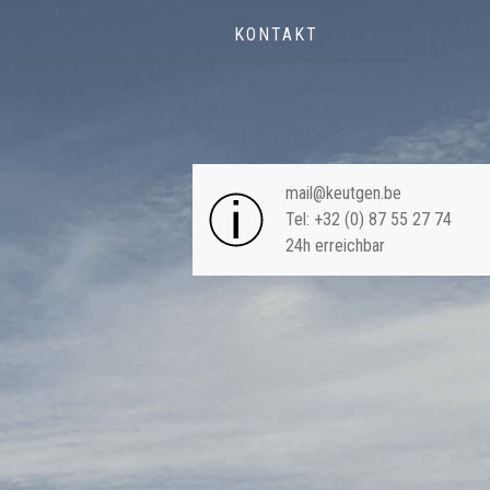
KONTAKT
NAVIGA
mail@keutgen.be
Tel: +32 (0) 87 55 27 74
24h erreichbar