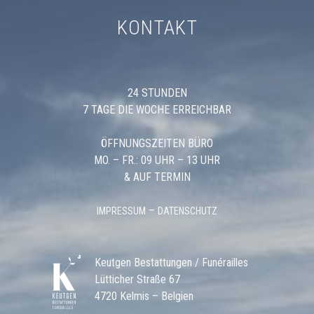
KONTAKT
24 STUNDEN
7 TAGE DIE WOCHE ERREICHBAR
ÖFFNUNGSZEITEN BÜRO
MO. – FR.: 09 UHR – 13 UHR
& AUF TERMIN
–
IMPRESSUM
DATENSCHUTZ
Keutgen Bestattungen / Funérailles
Lütticher Straße 67
4720 Kelmis – Belgien