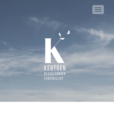
NA
Keutgen | Bestattungen - Funérailles