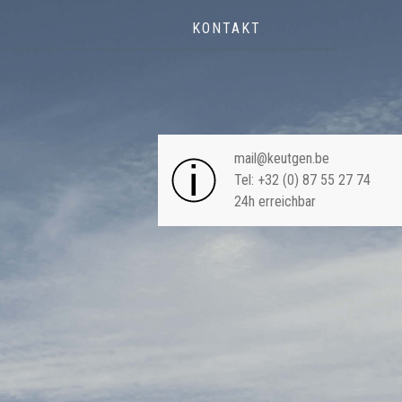
KONTAKT
NAVIGA
mail@keutgen.be
Tel: +32 (0) 87 55 27 74
24h erreichbar