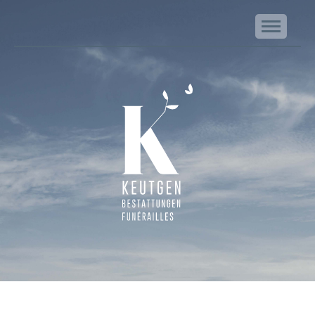
NA
Keutgen | Bestattungen - Funérailles