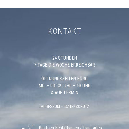
KONTAKT
24 STUNDEN
7 TAGE DIE WOCHE ERREICHBAR
ÖFFNUNGSZEITEN BÜRO
MO. – FR.: 09 UHR – 13 UHR
& AUF TERMIN
–
IMPRESSUM
DATENSCHUTZ
Keutgen Bestattungen / Funérailles