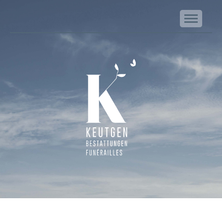
NA
Keutgen | Bestattungen - Funérailles