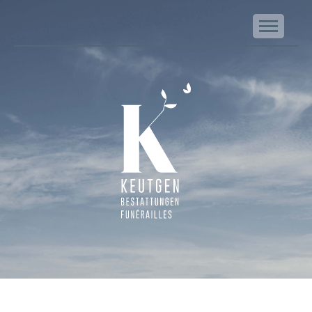
NA
Keutgen | Bestattungen - Funérailles