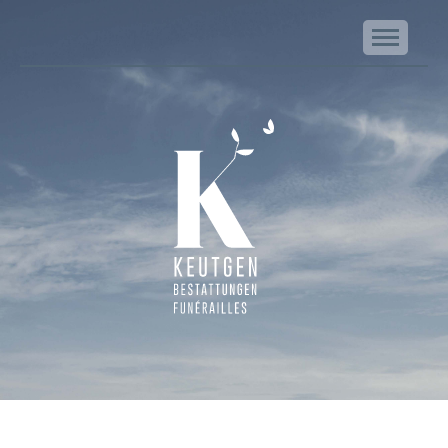
NA
Keutgen | Bestattungen - Funérailles