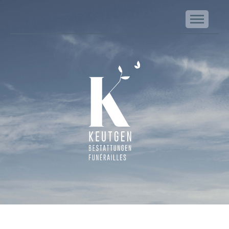
NA
Keutgen | Bestattungen - Funérailles