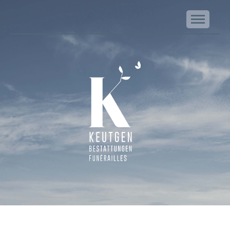
NA
Keutgen | Bestattungen - Funérailles