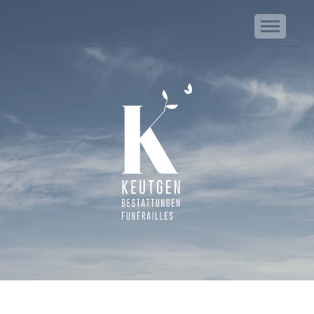
NA
Keutgen | Bestattungen - Funérailles