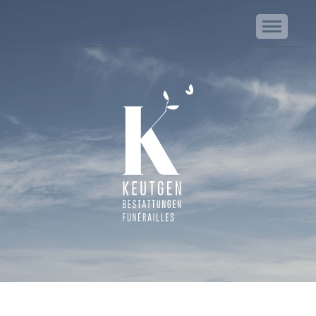
NA
Keutgen | Bestattungen - Funérailles