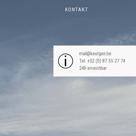
KONTAKT
NAVIGA
mail@keutgen.be
Tel: +32 (0) 87 55 27 74
24h erreichbar