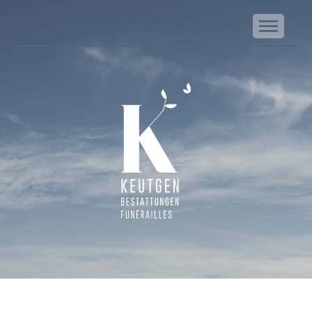
NA
Keutgen | Bestattungen - Funérailles