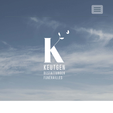
NA
Keutgen | Bestattungen - Funérailles