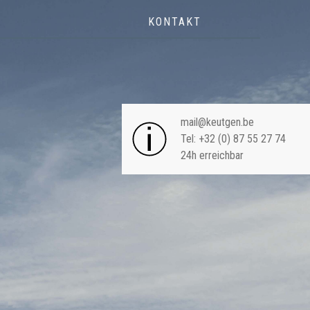
KONTAKT
NAVIGA
mail@keutgen.be
Tel: +32 (0) 87 55 27 74
24h erreichbar