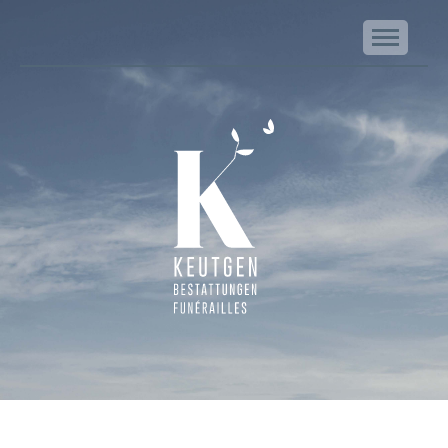
NA
Keutgen | Bestattungen - Funérailles