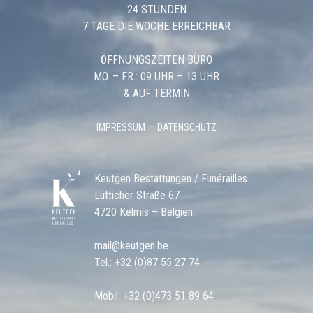
24 STUNDEN
7 TAGE DIE WOCHE ERREICHBAR
ÖFFNUNGSZEITEN BÜRO
MO. – FR.: 09 UHR – 13 UHR
& AUF TERMIN
–
IMPRESSUM
DATENSCHUTZ
Keutgen Bestattungen / Funérailles
Lütticher Straße 67
4720 Kelmis – Belgien
mail@keutgen.be
Tel.:
+32 (0)87 55 27 74
Mobil:
+32 (0)473 51 89 64