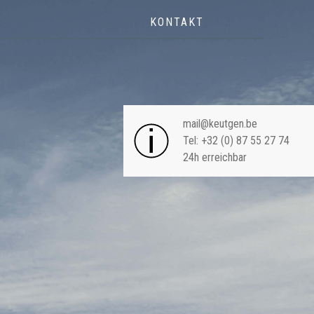
KONTAKT
NAVIGA
mail@keutgen.be
Tel: +32 (0) 87 55 27 74
24h erreichbar