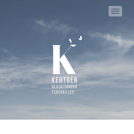
NA
Keutgen | Bestattungen - Funérailles