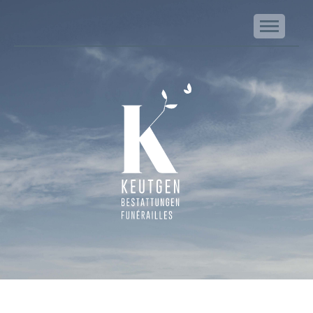
NA
Keutgen | Bestattungen - Funérailles