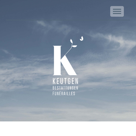
NA
Keutgen | Bestattungen - Funérailles