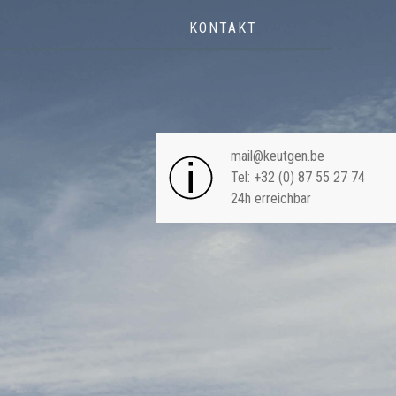
KONTAKT
NAVIGA
mail@keutgen.be
Tel: +32 (0) 87 55 27 74
24h erreichbar