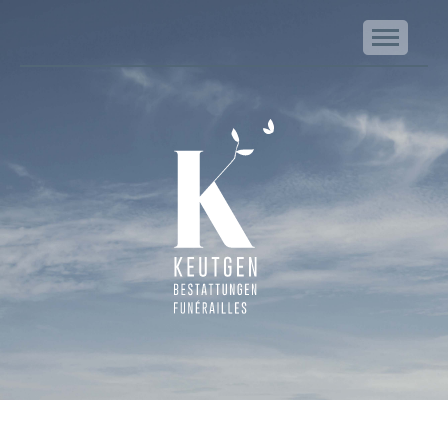
NA
Keutgen | Bestattungen - Funérailles