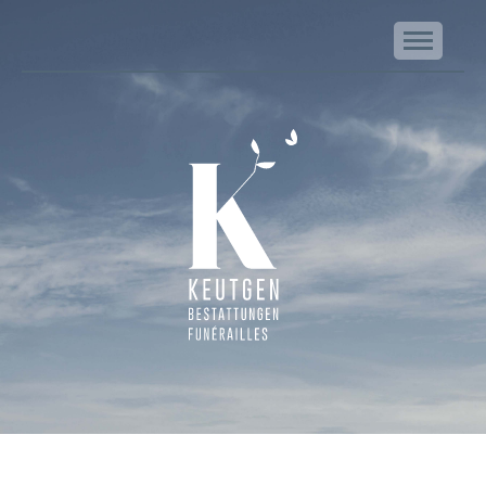
NA
Keutgen | Bestattungen - Funérailles