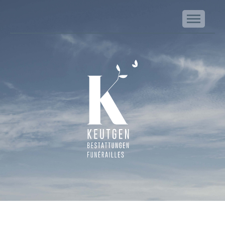
NA
Keutgen | Bestattungen - Funérailles