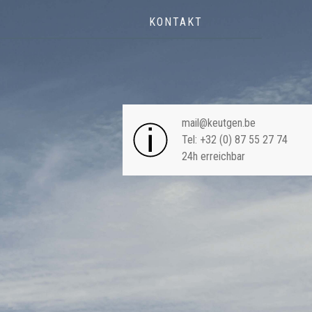
KONTAKT
NAVIGA
mail@keutgen.be
Tel: +32 (0) 87 55 27 74
24h erreichbar