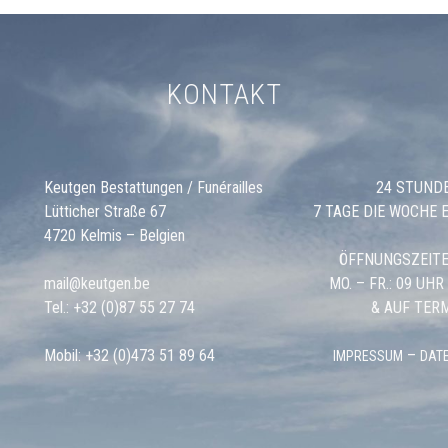
KONTAKT
Keutgen Bestattungen / Funérailles
24 STUND
Lütticher Straße 67
7 TAGE DIE WOCHE 
4720 Kelmis – Belgien
ÖFFNUNGSZEITE
mail@keutgen.be
MO. – FR.: 09 UHR
Tel.:
+32 (0)87 55 27 74
& AUF TER
Mobil:
+32 (0)473 51 89 64
–
IMPRESSUM
DAT