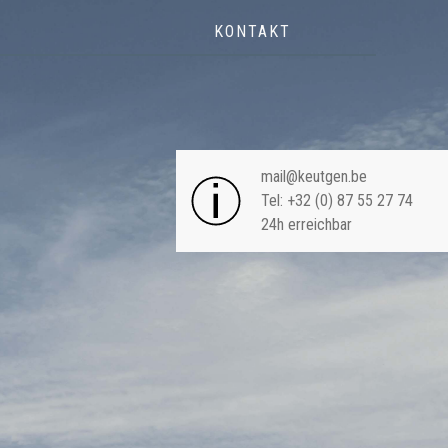
KONTAKT
NAVIGA
mail@keutgen.be
Tel: +32 (0) 87 55 27 74
24h erreichbar