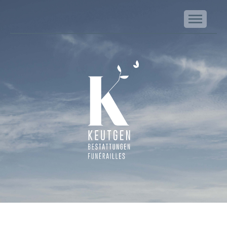
NA
Keutgen | Bestattungen - Funérailles