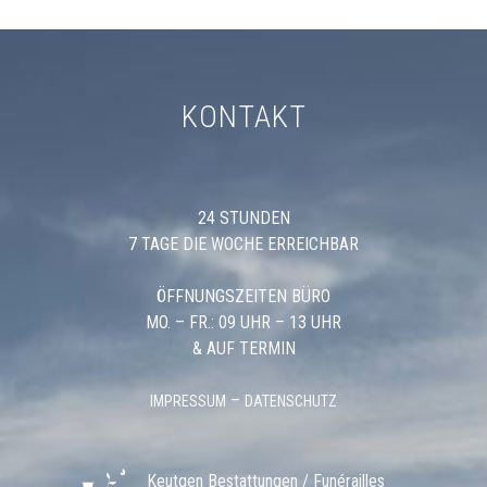
KONTAKT
24 STUNDEN
7 TAGE DIE WOCHE ERREICHBAR
ÖFFNUNGSZEITEN BÜRO
MO. – FR.: 09 UHR – 13 UHR
& AUF TERMIN
–
IMPRESSUM
DATENSCHUTZ
Keutgen Bestattungen / Funérailles