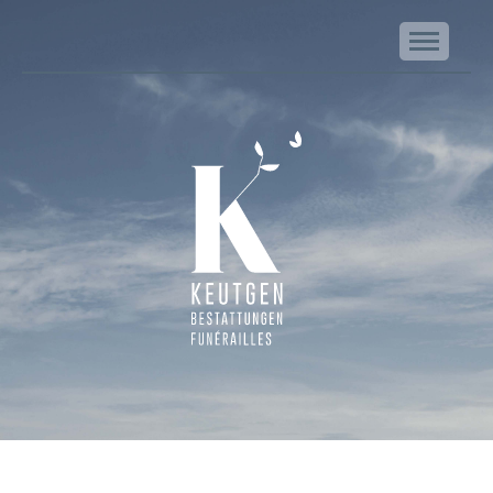
NA
Keutgen | Bestattungen - Funérailles