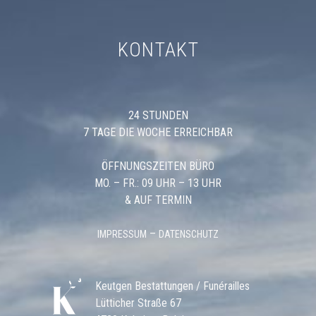
KONTAKT
24 STUNDEN
7 TAGE DIE WOCHE ERREICHBAR
ÖFFNUNGSZEITEN BÜRO
MO. – FR.: 09 UHR – 13 UHR
& AUF TERMIN
–
IMPRESSUM
DATENSCHUTZ
Keutgen Bestattungen / Funérailles
Lütticher Straße 67