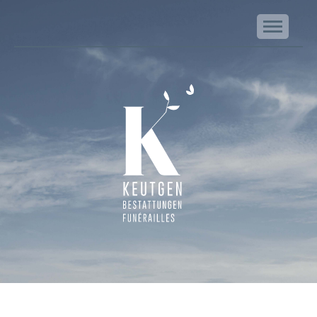
NA
Keutgen | Bestattungen - Funérailles