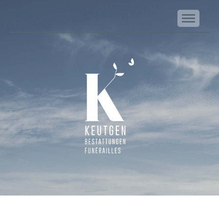
NA
Keutgen | Bestattungen - Funérailles