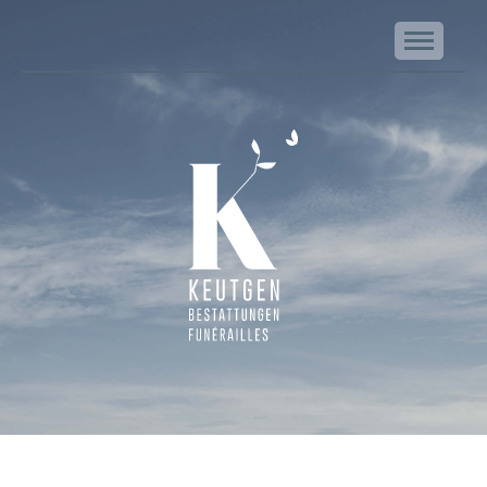
NA
Keutgen | Bestattungen - Funérailles