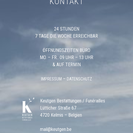
KONTAKT
24 STUNDEN
7 TAGE DIE WOCHE ERREICHBAR
ÖFFNUNGSZEITEN BÜRO
MO. – FR.: 09 UHR – 13 UHR
& AUF TERMIN
–
IMPRESSUM
DATENSCHUTZ
Keutgen Bestattungen / Funérailles
Lütticher Straße 67
4720 Kelmis – Belgien
mail@keutgen.be