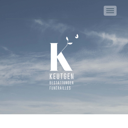
NA
Keutgen | Bestattungen - Funérailles