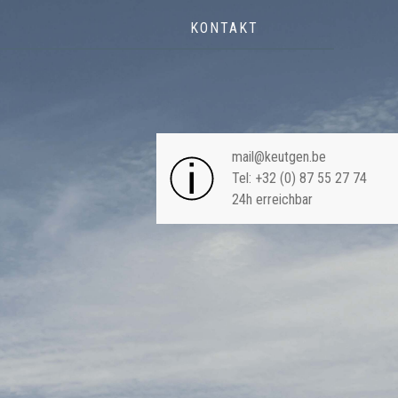
KONTAKT
NAVIGA
mail@keutgen.be
Tel: +32 (0) 87 55 27 74
24h erreichbar