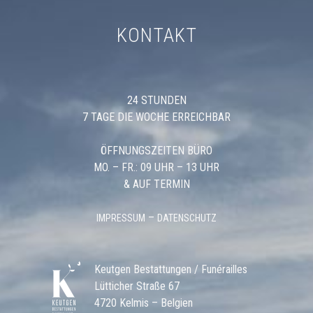
KONTAKT
24 STUNDEN
7 TAGE DIE WOCHE ERREICHBAR
ÖFFNUNGSZEITEN BÜRO
MO. – FR.: 09 UHR – 13 UHR
& AUF TERMIN
–
IMPRESSUM
DATENSCHUTZ
Keutgen Bestattungen / Funérailles
Lütticher Straße 67
4720 Kelmis – Belgien