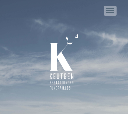
NA
Keutgen | Bestattungen - Funérailles