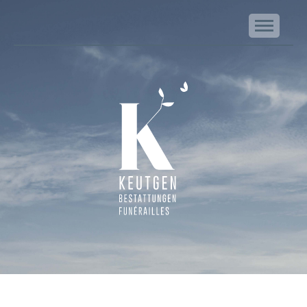
NA
Keutgen | Bestattungen - Funérailles