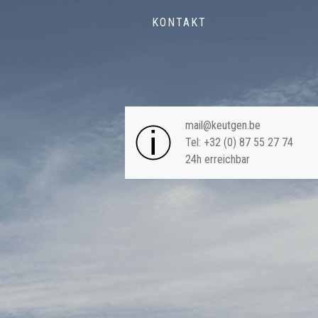
KONTAKT
NAVIGA
mail@keutgen.be
Tel: +32 (0) 87 55 27 74
24h erreichbar