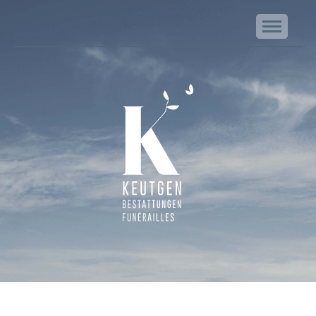
NA
Keutgen | Bestattungen - Funérailles