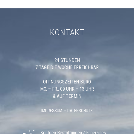
KONTAKT
24 STUNDEN
7 TAGE DIE WOCHE ERREICHBAR
ÖFFNUNGSZEITEN BÜRO
MO. – FR.: 09 UHR – 13 UHR
& AUF TERMIN
–
IMPRESSUM
DATENSCHUTZ
Keutgen Bestattungen / Funérailles