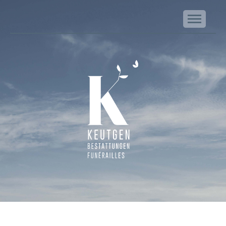
NA
Keutgen | Bestattungen - Funérailles