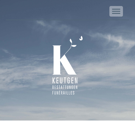
NA
Keutgen | Bestattungen - Funérailles