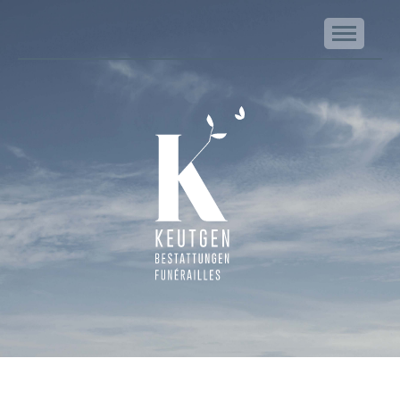
NA
Keutgen | Bestattungen - Funérailles