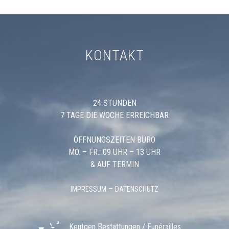
KONTAKT
24 STUNDEN
7 TAGE DIE WOCHE ERREICHBAR
ÖFFNUNGSZEITEN BÜRO
MO. – FR.: 09 UHR – 13 UHR
& AUF TERMIN
–
IMPRESSUM
DATENSCHUTZ
Keutgen Bestattungen / Funérailles