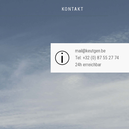
KONTAKT
NAVIGA
mail@keutgen.be
Tel: +32 (0) 87 55 27 74
24h erreichbar