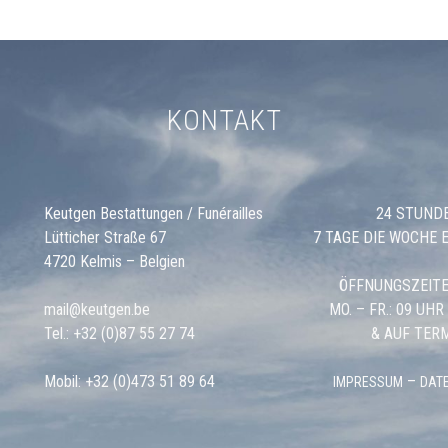
KONTAKT
Keutgen Bestattungen / Funérailles
24 STUND
Lütticher Straße 67
7 TAGE DIE WOCHE 
4720 Kelmis – Belgien
ÖFFNUNGSZEITE
mail@keutgen.be
MO. – FR.: 09 UHR
Tel.:
+32 (0)87 55 27 74
& AUF TER
Mobil:
+32 (0)473 51 89 64
–
IMPRESSUM
DAT