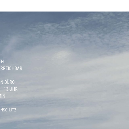
EN
ERREICHBAR
N BÜRO
 – 13 UHR
MIN
ENSCHUTZ