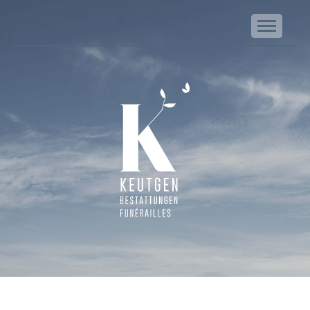
NA
Keutgen | Bestattungen - Funérailles