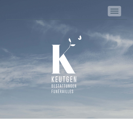
NA
Keutgen | Bestattungen - Funérailles