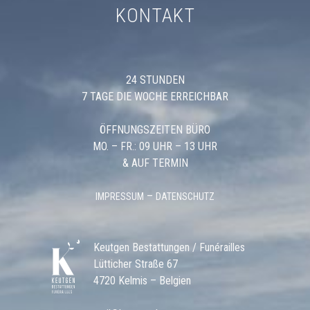
KONTAKT
24 STUNDEN
7 TAGE DIE WOCHE ERREICHBAR
ÖFFNUNGSZEITEN BÜRO
MO. – FR.: 09 UHR – 13 UHR
& AUF TERMIN
–
IMPRESSUM
DATENSCHUTZ
Keutgen Bestattungen / Funérailles
Lütticher Straße 67
4720 Kelmis – Belgien