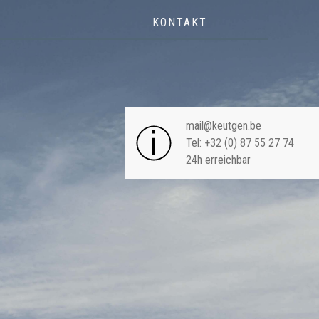
KONTAKT
NAVIGA
mail@keutgen.be
Tel: +32 (0) 87 55 27 74
24h erreichbar