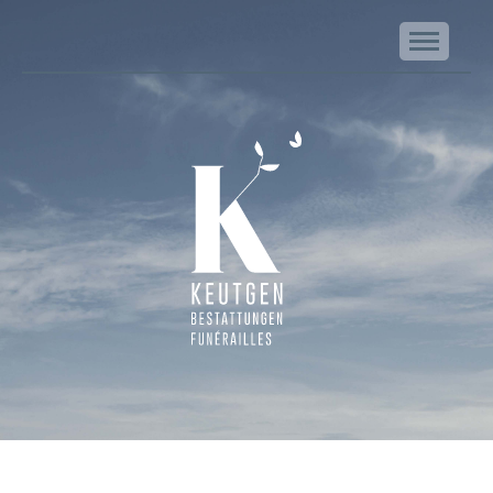
NA
Keutgen | Bestattungen - Funérailles