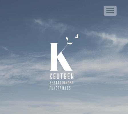
NA
Keutgen | Bestattungen - Funérailles