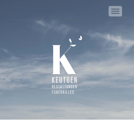
NA
Keutgen | Bestattungen - Funérailles